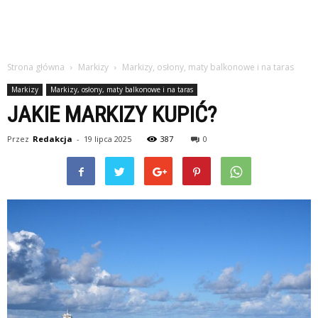
Strona główna
Markizy
Markizy, osłony, maty balkonowe i na taras
Markizy
Markizy, osłony, maty balkonowe i na taras
JAKIE MARKIZY KUPIĆ?
Przez
Redakcja
-
19 lipca 2025
387
0