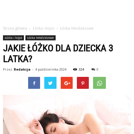
Strona główna
Łóżka i kojce
Łóżka młodzieżowe
Łóżka i kojce
Łóżka młodzieżowe
JAKIE ŁÓŻKO DLA DZIECKA 3
LATKA?
Przez
Redakcja
-
4 października 2024
324
0