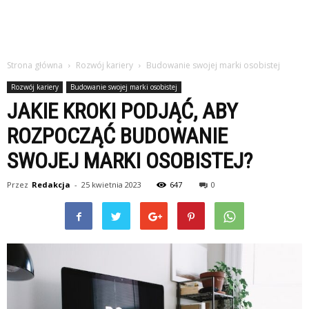
Strona główna
Rozwój kariery
Budowanie swojej marki osobistej
Rozwój kariery
Budowanie swojej marki osobistej
JAKIE KROKI PODJĄĆ, ABY
ROZPOCZĄĆ BUDOWANIE
SWOJEJ MARKI OSOBISTEJ?
Przez
Redakcja
-
25 kwietnia 2023
647
0