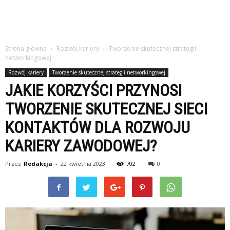
Strona główna
Rozwój kariery
Tworzenie skutecznej strategii
networkingowej
Rozwój kariery
Tworzenie skutecznej strategii networkingowej
JAKIE KORZYŚCI PRZYNOSI
TWORZENIE SKUTECZNEJ SIECI
KONTAKTÓW DLA ROZWOJU
KARIERY ZAWODOWEJ?
Przez
Redakcja
-
22 kwietnia 2023
702
0