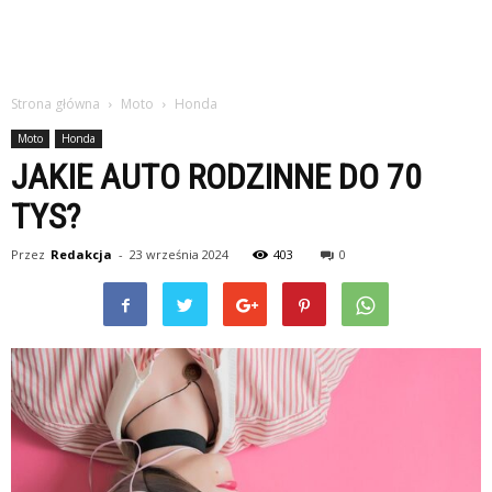
Strona główna
Moto
Honda
Moto
Honda
JAKIE AUTO RODZINNE DO 70
TYS?
Przez
Redakcja
-
23 września 2024
403
0