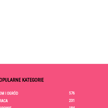
OPULARNE KATEGORIE
576
OM I OGRÓD
231
RACA