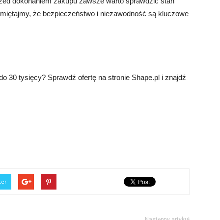
 Przed dokonaniem zakupu zawsze warto sprawdzić stan
Pamiętajmy, że bezpieczeństwo i niezawodność są kluczowe
o 30 tysięcy? Sprawdź ofertę na stronie Shape.pl i znajdź
ter
Następny artykuł