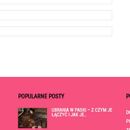
POPULARNE POSTY
P
UBRANIA W PASKI – Z CZYM JE
D
ŁĄCZYĆ I JAK JE...
P