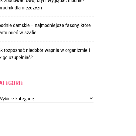
ak zbudować swój styl i wyglądać modnie?
oradnik dla mężczyzn
odnie damskie – najmodniejsze fasony, które
arto mieć w szafie
ak rozpoznać niedobór wapnia w organizmie i
k go uzupełniać?
ATEGORIE
tegorie