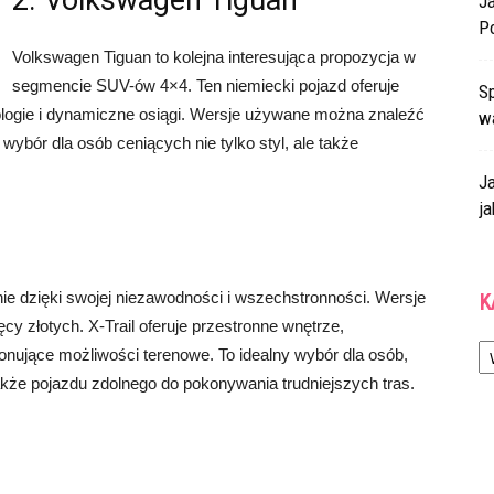
2. Volkswagen Tiguan
J
P
Volkswagen Tiguan to kolejna interesująca propozycja w
segmencie SUV-ów 4×4. Ten niemiecki pojazd oferuje
Sp
ogie i dynamiczne osiągi. Wersje używane można znaleźć
w
 wybór dla osób ceniących nie tylko styl, ale także
J
ja
nie dzięki swojej niezawodności i wszechstronności. Wersje
K
y złotych. X-Trail oferuje przestronne wnętrze,
Ka
ujące możliwości terenowe. To idealny wybór dla osób,
także pojazdu zdolnego do pokonywania trudniejszych tras.