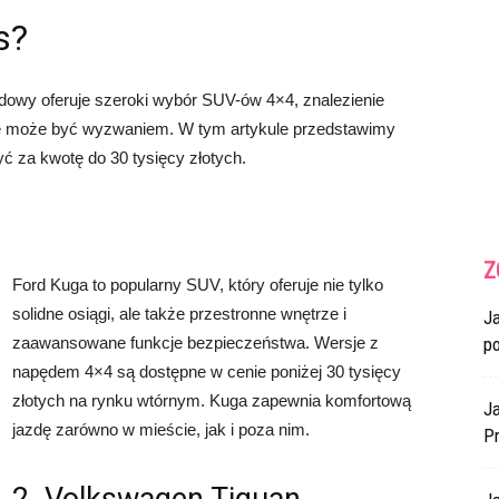
s?
owy oferuje szeroki wybór SUV-ów 4×4, znalezienie
e może być wyzwaniem. W tym artykule przedstawimy
ć za kwotę do 30 tysięcy złotych.
Z
Ford Kuga to popularny SUV, który oferuje nie tylko
solidne osiągi, ale także przestronne wnętrze i
J
zaawansowane funkcje bezpieczeństwa. Wersje z
p
napędem 4×4 są dostępne w cenie poniżej 30 tysięcy
złotych na rynku wtórnym. Kuga zapewnia komfortową
Ja
jazdę zarówno w mieście, jak i poza nim.
Pr