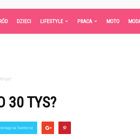
RÓD
DZIECI
LIFESTYLE
PRACA
MOTO
MOD
30 tys?
O 30 TYS?
ierkaj) na Twitterze