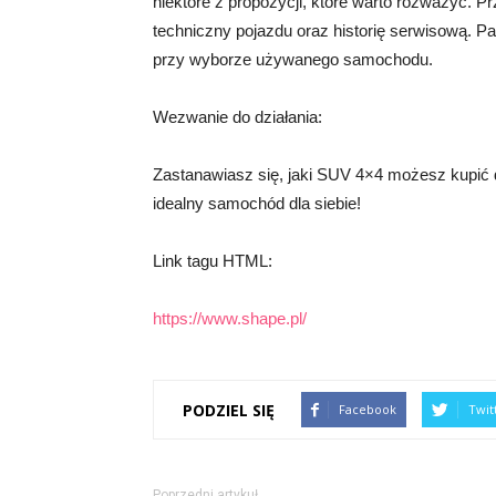
niektóre z propozycji, które warto rozważyć.
techniczny pojazdu oraz historię serwisową. 
przy wyborze używanego samochodu.
Wezwanie do działania:
Zastanawiasz się, jaki SUV 4×4 możesz kupić d
idealny samochód dla siebie!
Link tagu HTML:
https://www.shape.pl/
PODZIEL SIĘ
Facebook
Twit
Poprzedni artykuł