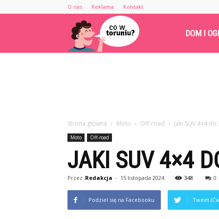
O nas
Reklama
Kontakt
Cowtoruniu.pl
DOM I OG
Strona główna
Moto
Off-road
Jaki SUV 4×4 do 
Moto
Off-road
JAKI SUV 4×4 D
Przez
Redakcja
-
15 listopada 2024
348
0
Podziel się na Facebooku
Tweet (Ćw