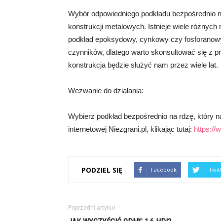
Wybór odpowiedniego podkładu bezpośrednio na 
konstrukcji metalowych. Istnieje wiele różnyc
podkład epoksydowy, cynkowy czy fosforanowy
czynników, dlatego warto skonsultować się z p
konstrukcja będzie służyć nam przez wiele lat.
Wezwanie do działania:
Wybierz podkład bezpośrednio na rdzę, który naj
internetowej Niezgrani.pl, klikając tutaj:
https://
PODZIEL SIĘ
Facebook
Twit
Poprzedni artykuł