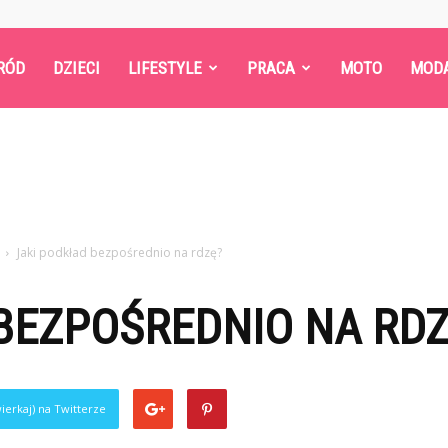
RÓD
DZIECI
LIFESTYLE
PRACA
MOTO
MOD
Jaki podkład bezpośrednio na rdzę?
BEZPOŚREDNIO NA RDZ
ierkaj) na Twitterze