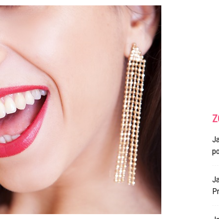
Z
J
p
Ja
Pr