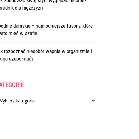
ak zbudować swój styl i wyglądać modnie?
oradnik dla mężczyzn
odnie damskie – najmodniejsze fasony, które
arto mieć w szafie
ak rozpoznać niedobór wapnia w organizmie i
k go uzupełniać?
ATEGORIE
tegorie