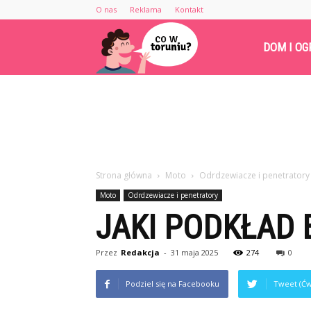
O nas
Reklama
Kontakt
Cowtoruniu.pl
DOM I OG
Strona główna
Moto
Odrdzewiacze i penetratory
Moto
Odrdzewiacze i penetratory
JAKI PODKŁAD 
Przez
Redakcja
-
31 maja 2025
274
0
Podziel się na Facebooku
Tweet (Ćw