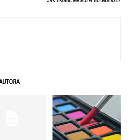
JAK ZROBIĆ MASŁO W BLENDERZE?
 AUTORA