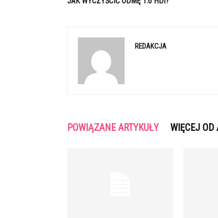
JAK WYCZYŚCIĆ ODMĘ 1.6 HDI?
REDAKCJA
POWIĄZANE ARTYKUŁY
WIĘCEJ OD