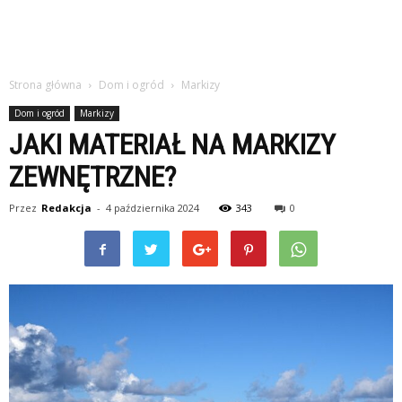
Strona główna
Dom i ogród
Markizy
Dom i ogród
Markizy
JAKI MATERIAŁ NA MARKIZY
ZEWNĘTRZNE?
Przez
Redakcja
-
4 października 2024
343
0