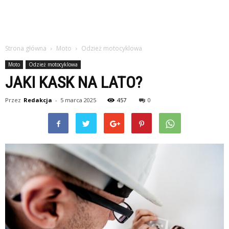
Strona główna
Moto
Odzież motocyklowa
Moto
Odzież motocyklowa
JAKI KASK NA LATO?
Przez
Redakcja
-
5 marca 2025
457
0