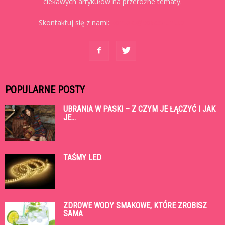
ciekawych artykułów na przeróżne tematy.
Skontaktuj się z nami:
kontakt@cowtoruniu.pl
POPULARNE POSTY
UBRANIA W PASKI – Z CZYM JE ŁĄCZYĆ I JAK
JE...
TAŚMY LED
ZDROWE WODY SMAKOWE, KTÓRE ZROBISZ
SAMA