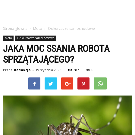
Strona główna
Moto
Odkurzacze samochodowe
Moto
Odkurzacze samochodowe
JAKA MOC SSANIA ROBOTA
SPRZĄTAJĄCEGO?
Przez
Redakcja
-
19 stycznia 2025
387
0