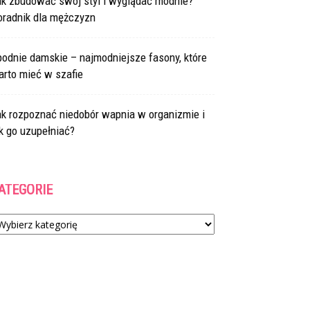
ak zbudować swój styl i wyglądać modnie?
oradnik dla mężczyzn
odnie damskie – najmodniejsze fasony, które
arto mieć w szafie
ak rozpoznać niedobór wapnia w organizmie i
k go uzupełniać?
ATEGORIE
tegorie