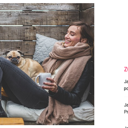
Z
J
p
Ja
Pr