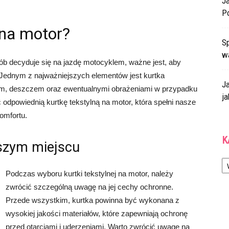
J
P
 na motor?
Sp
w
ób decyduje się na jazdę motocyklem, ważne jest, aby
Jednym z najważniejszych elementów jest kurtka
J
rem, deszczem oraz ewentualnymi obrażeniami w przypadku
ja
dpowiednią kurtkę tekstylną na motor, która spełni nasze
omfortu.
K
szym miejscu
Ka
Podczas wyboru kurtki tekstylnej na motor, należy
zwrócić szczególną uwagę na jej cechy ochronne.
Przede wszystkim, kurtka powinna być wykonana z
wysokiej jakości materiałów, które zapewniają ochronę
przed otarciami i uderzeniami. Warto zwrócić uwagę na