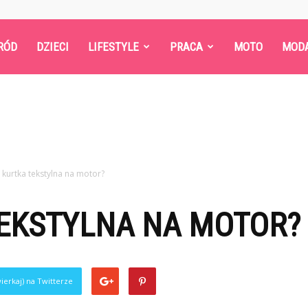
RÓD
DZIECI
LIFESTYLE
PRACA
MOTO
MOD
 kurtka tekstylna na motor?
TEKSTYLNA NA MOTOR?
ierkaj) na Twitterze