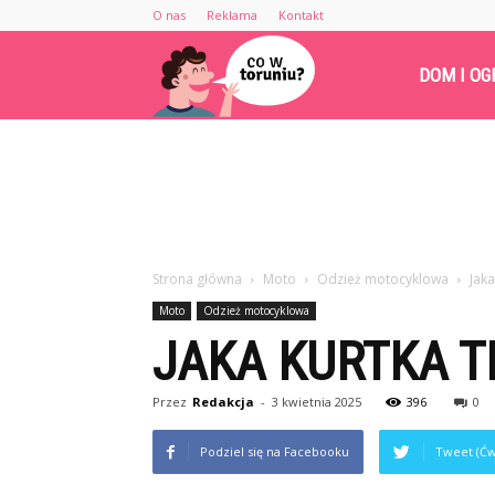
O nas
Reklama
Kontakt
Cowtoruniu.pl
DOM I OG
Strona główna
Moto
Odzież motocyklowa
Jaka
Moto
Odzież motocyklowa
JAKA KURTKA 
Przez
Redakcja
-
3 kwietnia 2025
396
0
Podziel się na Facebooku
Tweet (Ćw