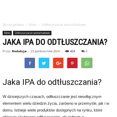
Strona główna
Moto
Odtłuszczacze samochodowe
Moto
Odtłuszczacze samochodowe
JAKA IPA DO ODTŁUSZCZANIA?
Przez
Redakcja
-
23 października 2024
424
0
Jaka IPA do odtłuszczania?
W dzisiejszych czasach, odtłuszczanie jest nieodłącznym
elementem wielu dziedzin życia, zarówno w przemyśle, jak i w
domu. Istnieje wiele produktów dostępnych na rynku, które
obiecują skuteczne odtłuszczanie, ale jednym z