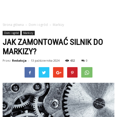
Strona główna
Dom i ogród
Markizy
Dom i ogród
Markizy
JAK ZAMONTOWAĆ SILNIK DO
MARKIZY?
Przez
Redakcja
-
13 października 2024
432
0