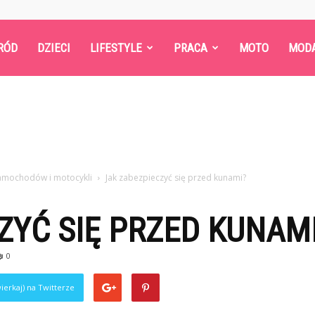
RÓD
DZIECI
LIFESTYLE
PRACA
MOTO
MOD
samochodów i motocykli
Jak zabezpieczyć się przed kunami?
ZYĆ SIĘ PRZED KUNAM
0
ierkaj) na Twitterze