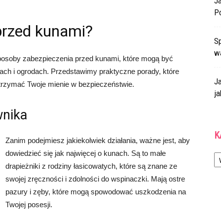
J
P
przed kunami?
Sp
w
osoby zabezpieczenia przed kunami, które mogą być
ch i ogrodach. Przedstawimy praktyczne porady, które
J
utrzymać Twoje mienie w bezpieczeństwie.
ja
wnika
K
Zanim podejmiesz jakiekolwiek działania, ważne jest, aby
Ka
dowiedzieć się jak najwięcej o kunach. Są to małe
drapieżniki z rodziny łasicowatych, które są znane ze
swojej zręczności i zdolności do wspinaczki. Mają ostre
pazury i zęby, które mogą spowodować uszkodzenia na
Twojej posesji.