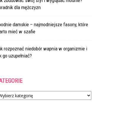
ak zbudować swój styl i wyglądać modnie?
oradnik dla mężczyzn
odnie damskie – najmodniejsze fasony, które
arto mieć w szafie
ak rozpoznać niedobór wapnia w organizmie i
k go uzupełniać?
ATEGORIE
tegorie