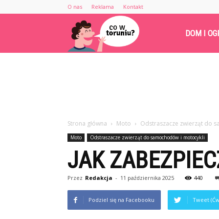
O nas
Reklama
Kontakt
Cowtoruniu.pl
DOM I OG
Strona główna
Moto
Odstraszacze zwierząt do 
Moto
Odstraszacze zwierząt do samochodów i motocykli
JAK ZABEZPIEC
Przez
Redakcja
-
11 października 2025
440
Podziel się na Facebooku
Tweet (Ćw