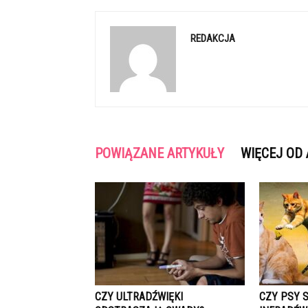
REDAKCJA
POWIĄZANE ARTYKUŁY
WIĘCEJ OD
CZY ULTRADŹWIĘKI
CZY PSY 