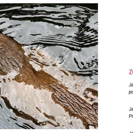
Z
J
p
Ja
Pr