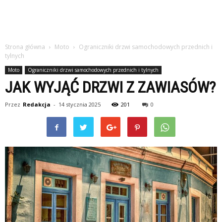
Strona główna
Moto
Ograniczniki drzwi samochodowych przednich i
tylnych
Moto
Ograniczniki drzwi samochodowych przednich i tylnych
JAK WYJĄĆ DRZWI Z ZAWIASÓW?
Przez
Redakcja
-
14 stycznia 2025
201
0