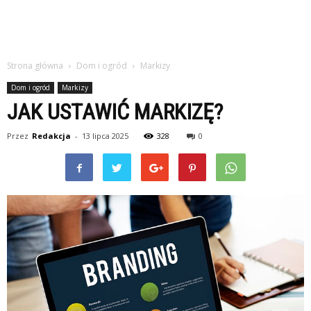
Strona główna
Dom i ogród
Markizy
Dom i ogród
Markizy
JAK USTAWIĆ MARKIZĘ?
Przez
Redakcja
-
13 lipca 2025
328
0