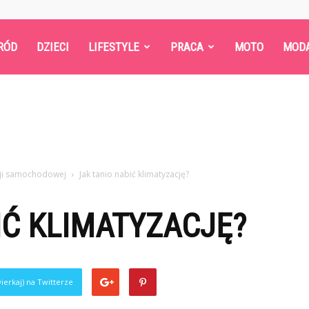
RÓD
DZIECI
LIFESTYLE
PRACA
MOTO
MOD
cji samochodowej
Jak tanio nabić klimatyzację?
IĆ KLIMATYZACJĘ?
ierkaj) na Twitterze