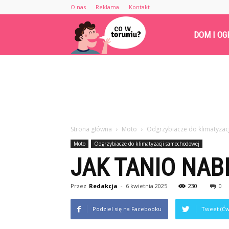
O nas
Reklama
Kontakt
Cowtoruniu.pl
DOM I OG
Strona główna
Moto
Odgrzybiacze do klimatyza
Moto
Odgrzybiacze do klimatyzacji samochodowej
JAK TANIO NAB
Przez
Redakcja
-
6 kwietnia 2025
230
0
Podziel się na Facebooku
Tweet (Ćw