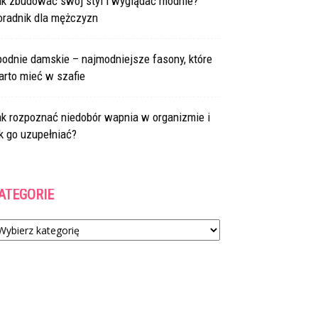
ak zbudować swój styl i wyglądać modnie?
oradnik dla mężczyzn
odnie damskie – najmodniejsze fasony, które
arto mieć w szafie
ak rozpoznać niedobór wapnia w organizmie i
k go uzupełniać?
ATEGORIE
tegorie