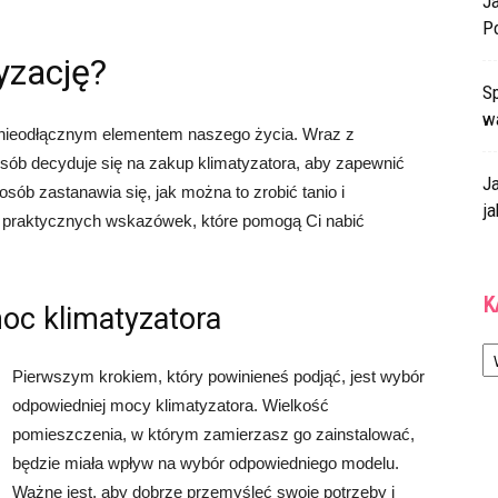
J
P
yzację?
Sp
w
ę nieodłącznym elementem naszego życia. Wraz z
sób decyduje się na zakup klimatyzatora, aby zapewnić
J
sób zastanawia się, jak można to zrobić tanio i
ja
a praktycznych wskazówek, które pomogą Ci nabić
K
oc klimatyzatora
Ka
Pierwszym krokiem, który powinieneś podjąć, jest wybór
odpowiedniej mocy klimatyzatora. Wielkość
pomieszczenia, w którym zamierzasz go zainstalować,
będzie miała wpływ na wybór odpowiedniego modelu.
Ważne jest, aby dobrze przemyśleć swoje potrzeby i