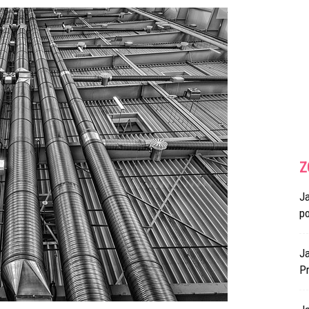
Z
J
p
Ja
Pr