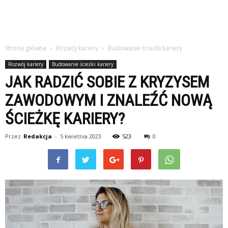
Strona główna
Rozwój kariery
Budowanie ścieżki kariery
Rozwój kariery
Budowanie ścieżki kariery
JAK RADZIĆ SOBIE Z KRYZYSEM
ZAWODOWYM I ZNALEŹĆ NOWĄ
ŚCIEŻKĘ KARIERY?
Przez
Redakcja
-
5 kwietnia 2023
523
0