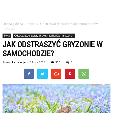
Strona główna
Moto
Odstraszacze zwierząt do samochodów i
motocykli
Moto
Odstraszacze zwierząt do samochodów i motocykli
JAK ODSTRASZYĆ GRYZONIE W
SAMOCHODZIE?
Przez
Redakcja
-
6 lipca 2024
336
0