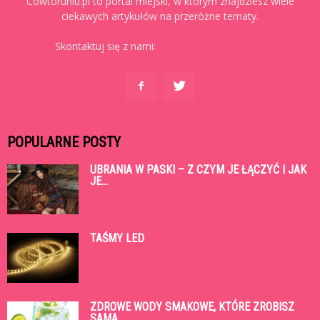
Cowtoruniu.pl to portal miejski, w którym znajdziesz wiele
ciekawych artykułów na przeróżne tematy.
Skontaktuj się z nami:
kontakt@cowtoruniu.pl
POPULARNE POSTY
UBRANIA W PASKI – Z CZYM JE ŁĄCZYĆ I JAK
JE...
TAŚMY LED
ZDROWE WODY SMAKOWE, KTÓRE ZROBISZ
SAMA