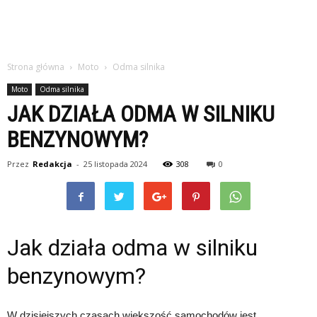
Strona główna
Moto
Odma silnika
Moto
Odma silnika
JAK DZIAŁA ODMA W SILNIKU
BENZYNOWYM?
Przez
Redakcja
-
25 listopada 2024
308
0
Jak działa odma w silniku
benzynowym?
W dzisiejszych czasach większość samochodów jest