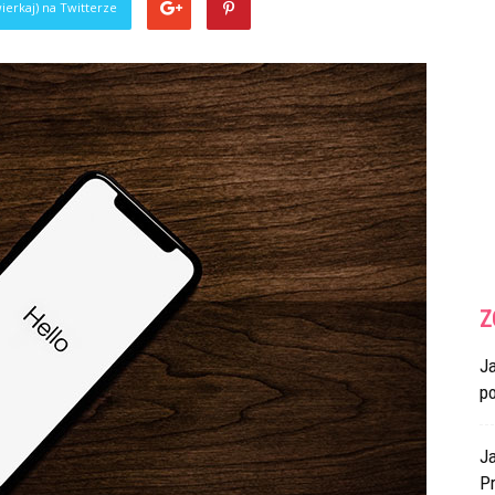
ierkaj) na Twitterze
Z
J
p
Ja
Pr