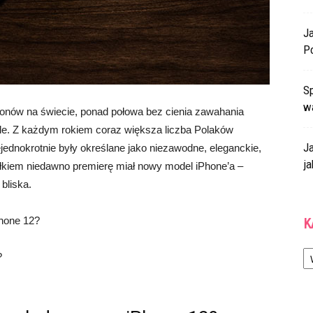
J
P
Sp
w
efonów na świecie, ponad połowa bez cienia zawahania
ple. Z każdym rokiem coraz większa liczba Polaków
J
iejednokrotnie były określane jako niezawodne, eleganckie,
ja
ałkiem niedawno premierę miał nowy model iPhone’a –
bliska.
hone 12?
K
Ka
?