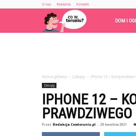
O nas
Reklama
Kontakt
Cowtoruniu.pl
DOM I OG
Strona główna
Zakupy
iPhone 12 – kompendium 
Zakupy
IPHONE 12 – K
PRAWDZIWEGO 
Przez
Redakcja Cowtoruniu.pl
-
29 kwietnia 2021