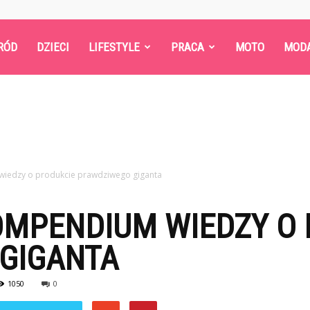
RÓD
DZIECI
LIFESTYLE
PRACA
MOTO
MOD
wiedzy o produkcie prawdziwego giganta
OMPENDIUM WIEDZY O
GIGANTA
1050
0