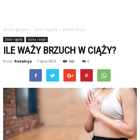
Strona główna
Dom i ogród
Łóżka i kojce
Dom i ogród
Łóżka i kojce
ILE WAŻY BRZUCH W CIĄŻY?
Przez
Redakcja
-
7 lipca 2025
342
0