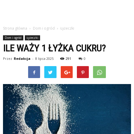
Strona główna
Dom i ogród
Łyżeczki
Dom i ogród
Łyżeczki
ILE WAŻY 1 ŁYŻKA CUKRU?
Przez
Redakcja
-
8 lipca 2025
291
0