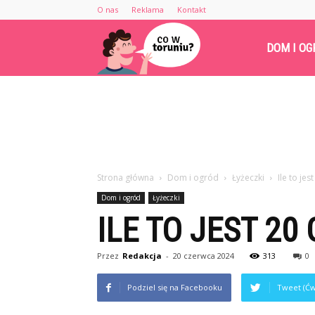
O nas
Reklama
Kontakt
Cowtoruniu.pl
DOM I OG
Strona główna
Dom i ogród
Łyżeczki
Ile to jest
Dom i ogród
Łyżeczki
ILE TO JEST 20 
Przez
Redakcja
-
20 czerwca 2024
313
0
Podziel się na Facebooku
Tweet (Ćw