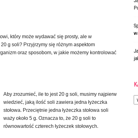
J
P
Sp
w
towi, który może wydawać się prosty, ale w
st 20 g soli? Przyjrzymy się różnym aspektom
J
 organizm oraz sposobom, w jakie możemy kontrolować
ja
K
Aby zrozumieć, ile to jest 20 g soli, musimy najpierw
Ka
wiedzieć, jaką ilość soli zawiera jedna łyżeczka
stołowa. Przeciętnie jedna łyżeczka stołowa soli
waży około 5 g. Oznacza to, że 20 g soli to
równowartość czterech łyżeczek stołowych.