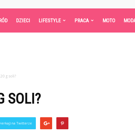
RÓD
DZIECI
LIFESTYLE
PRACA
MOTO
MOD
 20 g soli?
G SOLI?
ierkaj) na Twitterze