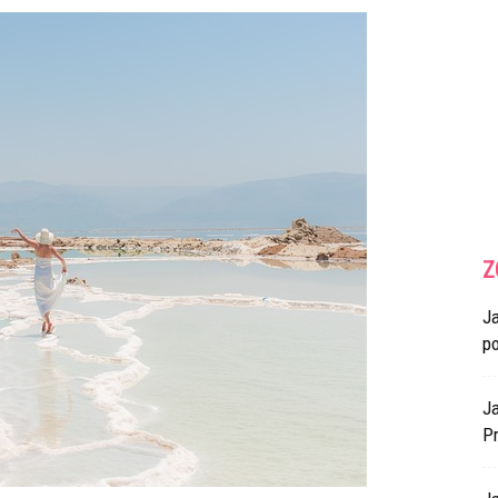
Z
J
p
Ja
Pr