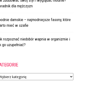
ak zbudować swój styl i wyglądać modnie?
oradnik dla mężczyzn
odnie damskie – najmodniejsze fasony, które
arto mieć w szafie
ak rozpoznać niedobór wapnia w organizmie i
k go uzupełniać?
ATEGORIE
tegorie