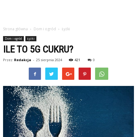
Strona główna
Dom i ogród
Łyżki
Dom i ogród
Łyżki
ILE TO 5G CUKRU?
Przez
Redakcja
-
25 sierpnia 2024
421
0