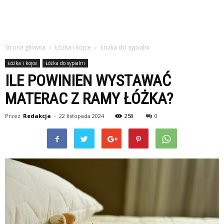
Strona główna
Łóżka i kojce
Łóżka do sypialni
Łóżka i kojce
Łóżka do sypialni
ILE POWINIEN WYSTAWAĆ
MATERAC Z RAMY ŁÓŻKA?
Przez
Redakcja
-
22 listopada 2024
258
0