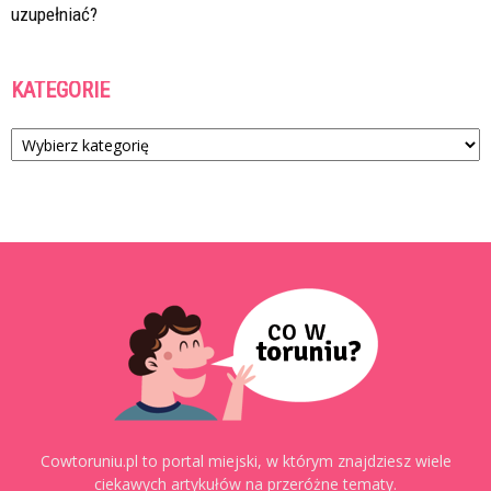
uzupełniać?
KATEGORIE
Kategorie
Cowtoruniu.pl to portal miejski, w którym znajdziesz wiele
ciekawych artykułów na przeróżne tematy.