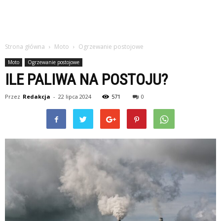
Strona główna
Moto
Ogrzewanie postojowe
Moto
Ogrzewanie postojowe
ILE PALIWA NA POSTOJU?
Przez
Redakcja
-
22 lipca 2024
571
0