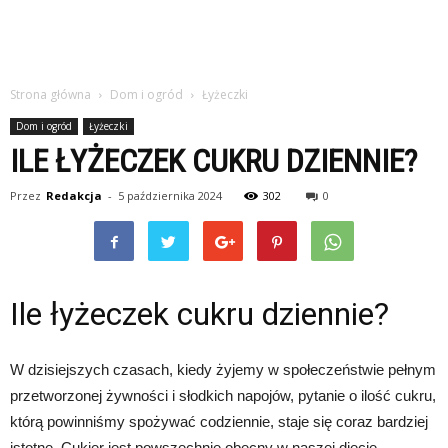
Strona główna
Dom i ogród
Łyżeczki
Dom i ogród
Łyżeczki
ILE ŁYŻECZEK CUKRU DZIENNIE?
Przez
Redakcja
-
5 października 2024
302
0
Ile łyżeczek cukru dziennie?
W dzisiejszych czasach, kiedy żyjemy w społeczeństwie pełnym
przetworzonej żywności i słodkich napojów, pytanie o ilość cukru,
którą powinniśmy spożywać codziennie, staje się coraz bardziej
istotne. Cukier jest powszechnie obecny w naszej diecie,