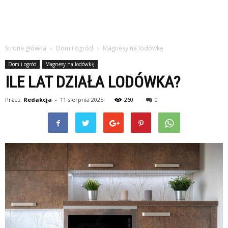
Strona główna
Dom i ogród
Magnesy na lodówkę
Dom i ogród
Magnesy na lodówkę
ILE LAT DZIAŁA LODÓWKA?
Przez
Redakcja
-
11 sierpnia 2025
260
0