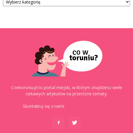
Cowtoruniu.pl to portal miejski, w którym znajdziesz wiele
ciekawych artykułów na przeróżne tematy.
Skontaktuj się z nami:
kontakt@cowtoruniu.pl