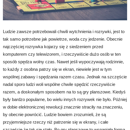
Ludzie zawsze potrzebowali chwili wytchnienia i rozrywki, jest to
tak samo potrzebne jak powietrze, woda czy jedzenie. Obecnie
najczęściej rozrywka kojarzy się z siedzeniem przed
komputerem czy telewizorem, i rzeczywiście dużo osób w ten
sposób spędza wolny czas. Nawet jeśli wypoczywają rodzinnie,
to każdy z osobna patrzy się w ekran, niewiele jest w tym
wspólnej zabawy i spędzania razem czasu. Jednak na szczęście
nadal sporo ludzi woli wspólne chwile spędzić rzeczywiście
razem, a doskonałym sposobem na to są gry planszowe. Kiedyś
były bardzo popularne, bo wielu innych rozrywek nie było. Później
w dobie elektronicznej rewolucji znacznie straciły na znaczeniu,
by obecnie powrócić. Ludzie bowiem zrozumieli, że są
przyjemniejsze rzeczy niż patrzenie się w ekrany, i całe
szczęście że tak się stało. Bo gry planszowe to wspaniała forma