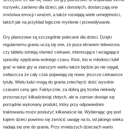
rozrywki, zarówno dla dzieci, jak i dorosłych, dostarczają one
mnóstwa emocji i wrażeń, a także rozwijają wiele umiejętności,
takich jak na przykład logiczne myślenie i przewidywanie.
Gry planszowe są szczególnie polecane dla dzieci. Dzięki
regularnemu graniu uczą się one, że poza ekranem telewizora
czy tabletu istnieją również ciekawe, interesujące i wciągające
sposoby spędzania wolnego czasu. Ktoś, kto w młodości lubił
grać w takie gry w starszym wieku także będzie po nie sięgał,
zwłaszcza że cały czas pojawiają się nowe, jeszcze ciekawsze
tytuły. Wielu ludzi mogą do grania zniechęcić dość wysokie
czasami ceny gier. Faktycznie, za dobrą grę trzeba niekiedy
przeznaczyć kilkadziesiąt złotych, ale w zamian dostaje się
porządnie wykonany produkt, który przy odpowiednim
traktowaniu może posłużyć kilkanaście lat. Wybierając grę pod
kątem dzieci powinno się zwrócić uwagę na to, od jakiego wieku
nadają się one do grania. Przy mniejszych dzieciach warto