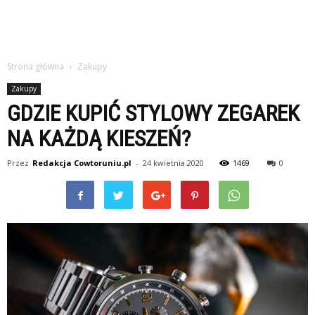
Strona główna
Zakupy
Zakupy
GDZIE KUPIĆ STYLOWY ZEGAREK
NA KAŻDĄ KIESZEŃ?
Przez
Redakcja Cowtoruniu.pl
-
24 kwietnia 2020
1469
0