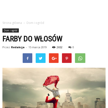
Strona główna
Dom i ogród
Dom i ogród
FARBY DO WŁOSÓW
Przez
Redakcja
-
15 marca 2019
2652
0