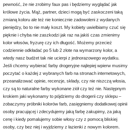
pewność, że nie zrobimy faux pas i będziemy wyglądać jak
królowe życia. Mąż, partner, dzieci mogą być zaskoczeni taką
zmianą koloru ale też nie koniecznie zadowoleni z wydanych
pieniędzy, bo to nie mały koszt. My kobiety uwielbiamy czuć się
pięknie i chyba nie zaszkodzi jak raz na jakiś czas zmienimy
kolor włosów, fryzurę czy ich długość. Możemy przecież
codziennie odkładać po 5 lub 2 złote na wymarzony kolor, a
wtedy nasz budżet tak nie ucierpi z jednorazowego wydatku.
Jeśli chcemy wybierać farby drogeryjne najlepiej wpierw musimy
poczytać o każdej z wybranych farb na stronach internetowych,
przeanalizować opinie, recenzje, składy, czy nie niszczą włosia,
czy są to naturalne farby wykonane ziół czy też nie. Następnym
krokiem jaki wykonamy to pójdziemy do drogerii czy sklepu –
zobaczymy próbniki kolorów farb, zasięgniemy dodatkowej opinii
osoby pracującej i zdecydujemy jaką farbę zakupimy, za jaką
cenę i kiedy pomalujemy sobie włosy czy z pomocą bliskiej
osoby, czy bez niej i wyjdziemy z łazienki z nowym kolorem.