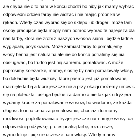
ale chyba nie o to nam w końcu chodzi bo niby jak mamy wybrać
odpowiedni odcień farby nie widząc i nie mając próbnika w
rękach. Wtedy czas wybrać się do sklepu lub drogerii może tam
osoby pracujące będą mogły nam pomóc wybrać tę najlepszą dla
nas farbę, która nie zrobi z naszych włosów siana i będzie ładnie
wyglądała, połyskiwała. Może zamiast farby to pomalujemy
włosy henną jest naturalna ale nie do końca potrafimy się nią
obsługiwać, bo trudno jest nią samemu pomalować. A może
poprosimy koleżankę, mamę, siostrę by nam pomalowały włosy,
bo dokładnie będą widziały, które pasmo jest już pomalowane,
maźnięte farbą a które jeszcze nie a przy okazji możemy umówić
się na ploteczki i usługa będzie za darmo a nie tak jak u fryzjera
wydamy krocie za pomalowanie włosów, bo wiadomo, że każda
długość to inna cena za pomalowanie, chociaż i tu mamy
możliwość poplotkowania a fryzjer jeszcze nam umyje włosy, da
odpowiednią odżywkę, profesjonalną farbę, rozczesze,
wymodeluje i pięknie uczesze nam włosy. Wtedy mamy