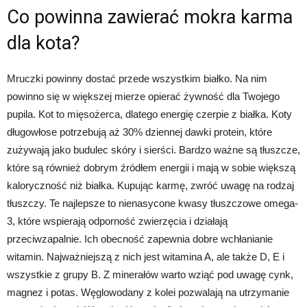
Co powinna zawierać mokra karma
dla kota?
Mruczki powinny dostać przede wszystkim białko. Na nim
powinno się w większej mierze opierać żywność dla Twojego
pupila. Kot to mięsożerca, dlatego energię czerpie z białka. Koty
długowłose potrzebują aż 30% dziennej dawki protein, które
zużywają jako budulec skóry i sierści. Bardzo ważne są tłuszcze,
które są również dobrym źródłem energii i mają w sobie większą
kaloryczność niż białka. Kupując karmę, zwróć uwagę na rodzaj
tłuszczy. Te najlepsze to nienasycone kwasy tłuszczowe omega-
3, które wspierają odporność zwierzęcia i działają
przeciwzapalnie. Ich obecność zapewnia dobre wchłanianie
witamin. Najważniejszą z nich jest witamina A, ale także D, E i
wszystkie z grupy B. Z minerałów warto wziąć pod uwagę cynk,
magnez i potas. Węglowodany z kolei pozwalają na utrzymanie