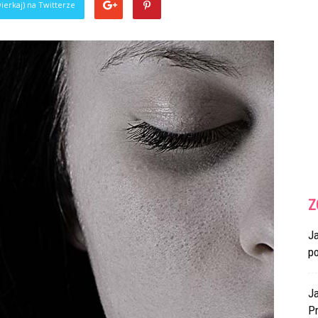
ierkaj) na Twitterze
Z
J
p
Ja
Pr