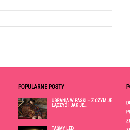
POPULARNE POSTY
P
UBRANIA W PASKI – Z CZYM JE
D
ŁĄCZYĆ I JAK JE...
P
Z
TAŚMY LED
Z