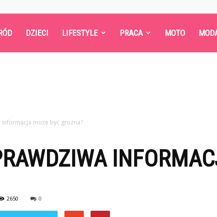
RÓD
DZIECI
LIFESTYLE
PRACA
MOTO
MOD
 informacja może być groźna?
PRAWDZIWA INFORMAC
2650
0