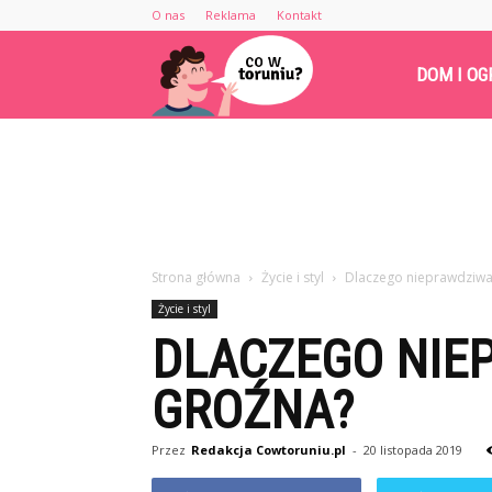
O nas
Reklama
Kontakt
Cowtoruniu.pl
DOM I OG
Strona główna
Życie i styl
Dlaczego nieprawdziwa
Życie i styl
DLACZEGO NIE
GROŹNA?
Przez
Redakcja Cowtoruniu.pl
-
20 listopada 2019