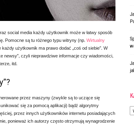
J
P
oraz social media każdy użytkownik może w łatwy sposób
Sp
ję. Pomocne są tu różnego typu witryny (np.
Wirtualny
w
e każdy użytkownik ma prawo dodać „coś od siebie”. W
ake newsy”, czyli nieprawdziwe informacje czy wiadomości,
J
rze, itd.
ja
y”?
K
nerowane przez maszyny (zwykle są to uczące się
Ka
munikować się za pomocą aplikacji) bądź algorytmy
zęściej, przez innych użytkowników internetu posiadających
śnie, ponieważ ich autorzy często otrzymują wynagrodzenie