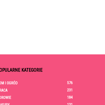
OPULARNE KATEGORIE
576
OM I OGRÓD
231
RACA
184
DROWIE
131
AKUPY