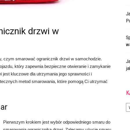
J
P
icznik drzwi w
Sp
w
, czym smarować ogranicznik drzwi w samochodzie.
J
ojazdu, który zapewnia bezpieczne otwieranie i zamykanie
ja
 jest kluczowe dla utrzymania jego sprawności i
utecznych metod smarowania, które pomogą Ci utrzymać
K
Ka
mar
Pierwszym krokiem jest wybór odpowiedniego smaru do
smarowania ogranicznika drzwi. Zalecamy użycie smaru