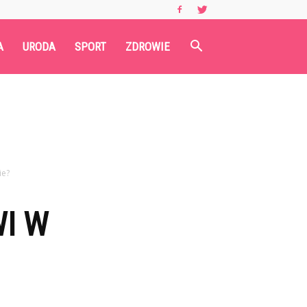
A
URODA
SPORT
ZDROWIE
ie?
I W