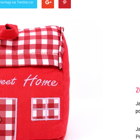
ierkaj) na Twitterze
Z
J
p
Ja
Pr