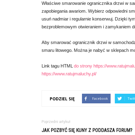
Właściwe smarowanie ogranicznika drzwi w sam
zapobiegania awariom. Wybierz odpowiedni smar
usuń nadmiar i regularnie konserwuj. Dzięki t
bezproblemowym otwieraniem i zamykaniem drz
Aby smarować ogranicznik drzwi w samochodzie
smaru litowego. Można je nabyć w sklepach m
Link tagu HTML
do strony https://www.ratujmalu
https://www.ratujmaluchy.pl/
PODZIEL SIĘ
Facebook
Twit
Poprzedni artykuł
JAK POZBYĆ SIĘ KUNY Z PODDASZA FORUM?