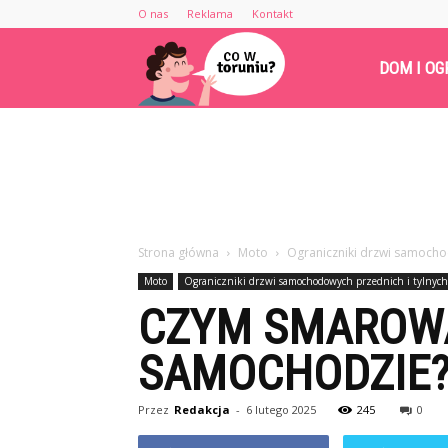
O nas
Reklama
Kontakt
Cowtoruniu.pl
DOM I OG
Strona główna
Moto
Ograniczniki drzwi samocho
Moto
Ograniczniki drzwi samochodowych przednich i tylnych
CZYM SMAROWA
SAMOCHODZIE
Przez
Redakcja
-
6 lutego 2025
245
0