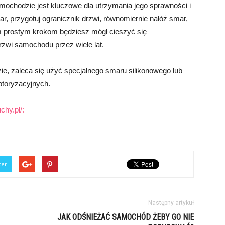
ochodzie jest kluczowe dla utrzymania jego sprawności i
, przygotuj ogranicznik drzwi, równomiernie nałóż smar,
ym prostym krokom będziesz mógł cieszyć się
wi samochodu przez wiele lat.
, zaleca się użyć specjalnego smaru silikonowego lub
otoryzacyjnych.
chy.pl/:
ter
Następny artykuł
JAK ODŚNIEŻAĆ SAMOCHÓD ŻEBY GO NIE