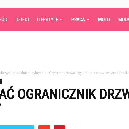
RÓD
DZIECI
LIFESTYLE
PRACA
MOTO
MOD
dowych przednich i tylnych
Czym smarować ogranicznik drzwi w samochodz
Ć OGRANICZNIK DRZW
?