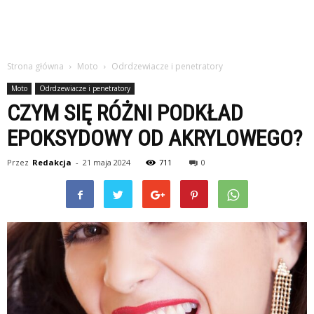
Strona główna
Moto
Odrdzewiacze i penetratory
Moto
Odrdzewiacze i penetratory
CZYM SIĘ RÓŻNI PODKŁAD
EPOKSYDOWY OD AKRYLOWEGO?
Przez
Redakcja
-
21 maja 2024
711
0