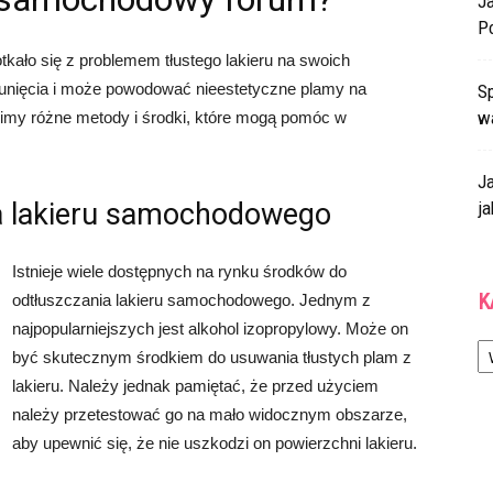
J
P
kało się z problemem tłustego lakieru na swoich
usunięcia i może powodować nieestetyczne plamy na
Sp
w
my różne metody i środki, które mogą pomóc w
J
ia lakieru samochodowego
ja
Istnieje wiele dostępnych na rynku środków do
K
odtłuszczania lakieru samochodowego. Jednym z
najpopularniejszych jest alkohol izopropylowy. Może on
Ka
być skutecznym środkiem do usuwania tłustych plam z
lakieru. Należy jednak pamiętać, że przed użyciem
należy przetestować go na mało widocznym obszarze,
aby upewnić się, że nie uszkodzi on powierzchni lakieru.