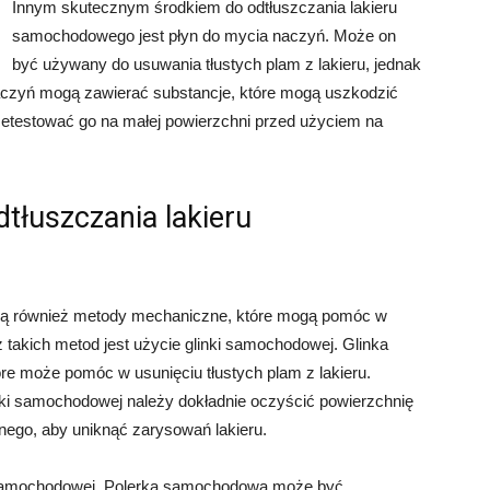
Innym skutecznym środkiem do odtłuszczania lakieru
samochodowego jest płyn do mycia naczyń. Może on
być używany do usuwania tłustych plam z lakieru, jednak
naczyń mogą zawierać substancje, które mogą uszkodzić
zetestować go na małej powierzchni przed użyciem na
tłuszczania lakieru
nieją również metody mechaniczne, które mogą pomóc w
takich metod jest użycie glinki samochodowej. Glinka
e może pomóc w usunięciu tłustych plam z lakieru.
nki samochodowej należy dokładnie oczyścić powierzchnię
ego, aby uniknąć zarysowań lakieru.
i samochodowej. Polerka samochodowa może być