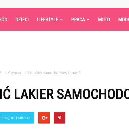
RÓD
DZIECI
LIFESTYLE
PRACA
MOTO
MOD
we
Czym odtłuścić lakier samochodowy forum?
IĆ LAKIER SAMOCHOD
ierkaj) na Twitterze