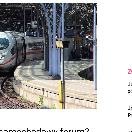
Z
J
p
Ja
Pr
r samochodowy forum?