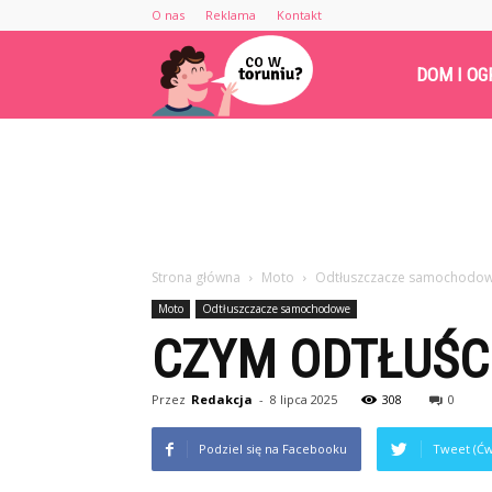
O nas
Reklama
Kontakt
Cowtoruniu.pl
DOM I OG
Strona główna
Moto
Odtłuszczacze samochodo
Moto
Odtłuszczacze samochodowe
CZYM ODTŁUŚC
Przez
Redakcja
-
8 lipca 2025
308
0
Podziel się na Facebooku
Tweet (Ćw