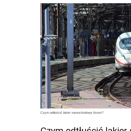
Czym odtłuścić lakier samochodowy forum?
Czym odtłuścić lakie