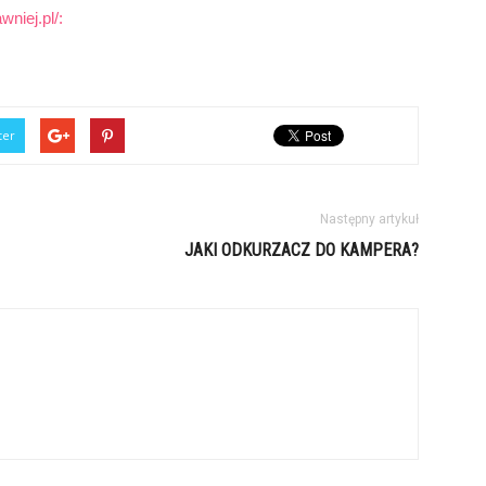
niej.pl/:
ter
Następny artykuł
JAKI ODKURZACZ DO KAMPERA?