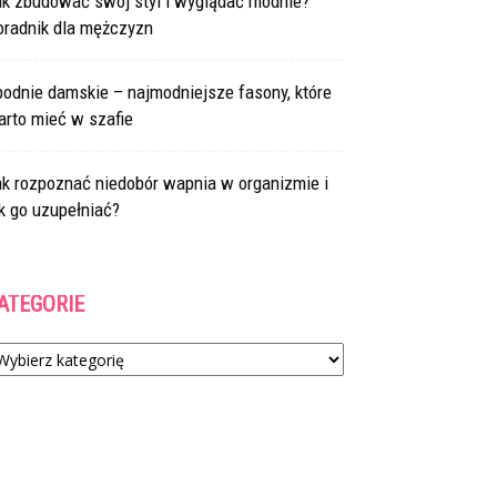
ak zbudować swój styl i wyglądać modnie?
oradnik dla mężczyzn
odnie damskie – najmodniejsze fasony, które
arto mieć w szafie
ak rozpoznać niedobór wapnia w organizmie i
k go uzupełniać?
ATEGORIE
tegorie