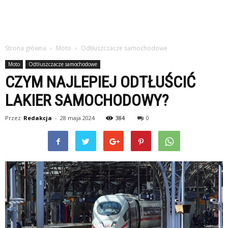
Strona główna
Moto
Odtłuszczacze samochodowe
Moto
Odtłuszczacze samochodowe
CZYM NAJLEPIEJ ODTŁUŚCIĆ
LAKIER SAMOCHODOWY?
Przez
Redakcja
-
28 maja 2024
384
0