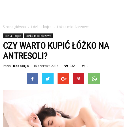
Strona główna
Łóżka i kojce
Łóżka młodzieżowe
Łóżka i kojce
Łóżka młodzieżowe
CZY WARTO KUPIĆ ŁÓŻKO NA
ANTRESOLI?
Przez
Redakcja
-
18 czerwca 2025
232
0