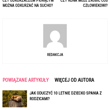
CZY ODKURZACZEM PIORĄCYM
CZY KUNA MOŻE ZROBIĆ COŚ
MOŻNA ODKURZAĆ NA SUCHO?
CZŁOWIEKOWI?
REDAKCJA
POWIĄZANE ARTYKUŁY
WIĘCEJ OD AUTORA
JAK ODUCZYĆ 10 LETNIE DZIECKO SPANIA Z
RODZICAMI?