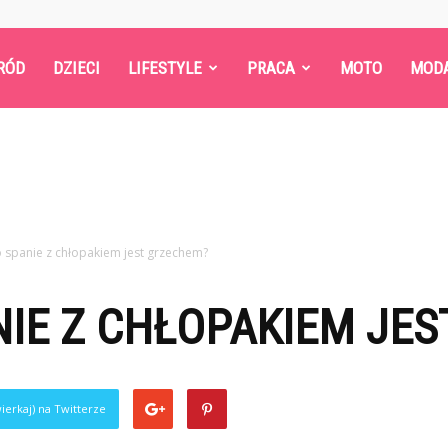
RÓD
DZIECI
LIFESTYLE
PRACA
MOTO
MOD
 spanie z chłopakiem jest grzechem?
IE Z CHŁOPAKIEM JE
ierkaj) na Twitterze