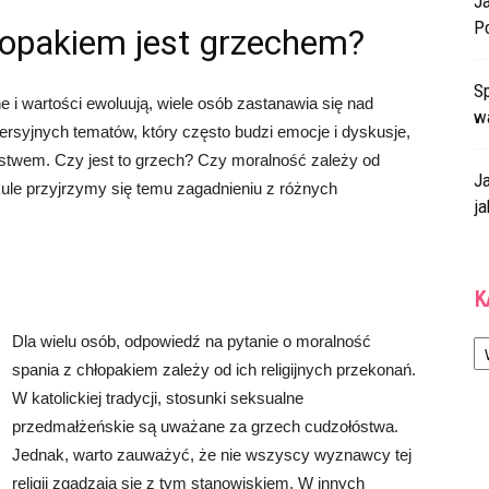
J
P
łopakiem jest grzechem?
Sp
 i wartości ewoluują, wiele osób zastanawia się nad
w
rsyjnych tematów, który często budzi emocje i dyskusje,
ństwem. Czy jest to grzech? Czy moralność zależy od
J
ule przyjrzymy się temu zagadnieniu z różnych
ja
K
Ka
Dla wielu osób, odpowiedź na pytanie o moralność
spania z chłopakiem zależy od ich religijnych przekonań.
W katolickiej tradycji, stosunki seksualne
przedmałżeńskie są uważane za grzech cudzołóstwa.
Jednak, warto zauważyć, że nie wszyscy wyznawcy tej
religii zgadzają się z tym stanowiskiem. W innych