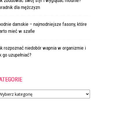
ak zbudować swój styl i wyglądać modnie?
oradnik dla mężczyzn
odnie damskie – najmodniejsze fasony, które
arto mieć w szafie
ak rozpoznać niedobór wapnia w organizmie i
k go uzupełniać?
ATEGORIE
tegorie