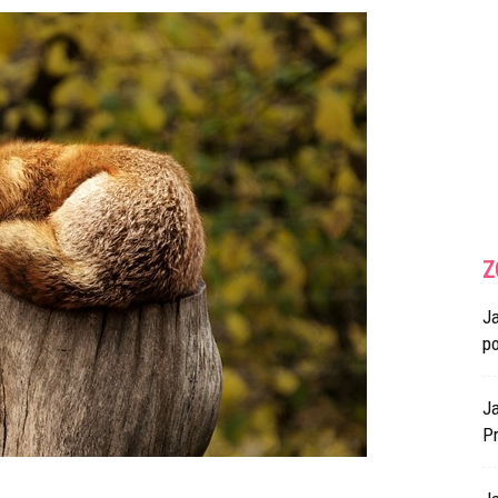
Z
J
p
Ja
Pr