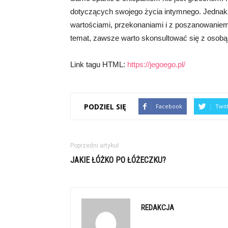
dotyczących swojego życia intymnego. Jednakż
wartościami, przekonaniami i z poszanowaniem d
temat, zawsze warto skonsultować się z osobą b
Link tagu HTML:
https://jegoego.pl/
PODZIEL SIĘ
Facebook
Twit
Poprzedni artykuł
JAKIE ŁÓŻKO PO ŁÓŻECZKU?
REDAKCJA