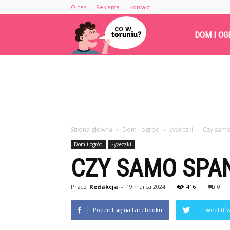
O nas
Reklama
Kontakt
Cowtoruniu.pl
DOM I OG
Strona główna
Dom i ogród
Łyżeczki
Czy samo
Dom i ogród
Łyżeczki
CZY SAMO SPAN
Przez
Redakcja
-
19 marca 2024
416
0
Podziel się na Facebooku
Tweet (Ćw