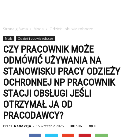
Strona główna
Moda
Odzież i obuwie robocze
Moda
Odzież i obuwie robocze
CZY PRACOWNIK MOŻE
ODMÓWIĆ UŻYWANIA NA
STANOWISKU PRACY ODZIEŻY
OCHRONNEJ NP PRACOWNIK
STACJI OBSŁUGI JEŚLI
OTRZYMAŁ JA OD
PRACODAWCY?
Przez
Redakcja
-
15 września 2025
506
0