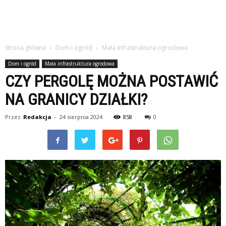
Strona główna
Dom i ogród
Mała infrastruktura ogrodowa
Dom i ogród
Mała infrastruktura ogrodowa
CZY PERGOLĘ MOŻNA POSTAWIĆ
NA GRANICY DZIAŁKI?
Przez
Redakcja
-
24 sierpnia 2024
858
0