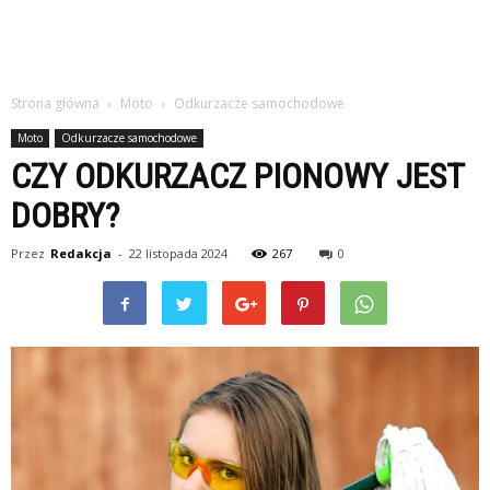
Strona główna
Moto
Odkurzacze samochodowe
Moto
Odkurzacze samochodowe
CZY ODKURZACZ PIONOWY JEST
DOBRY?
Przez
Redakcja
-
22 listopada 2024
267
0