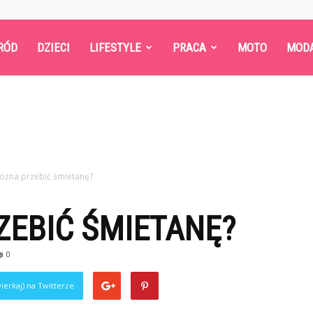
RÓD
DZIECI
LIFESTYLE
PRACA
MOTO
MOD
ożna przebić śmietanę?
ZEBIĆ ŚMIETANĘ?
0
ierkaj) na Twitterze