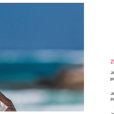
Z
J
p
Ja
Pr