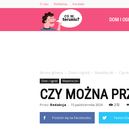
O nas
Reklama
Kontakt
Cowtoruniu.pl
DOM I OG
Strona główna
Dom i ogród
Maselniczki
Czy m
Dom i ogród
Maselniczki
CZY MOŻNA PR
Przez
Redakcja
-
15 października 2024
272
Podziel się na Facebooku
Tweet (Ćw