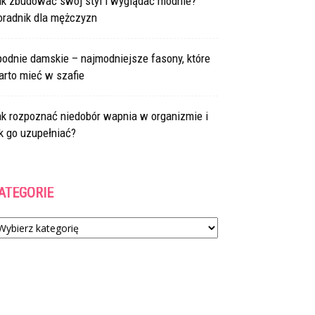
ak zbudować swój styl i wyglądać modnie?
oradnik dla mężczyzn
odnie damskie – najmodniejsze fasony, które
arto mieć w szafie
ak rozpoznać niedobór wapnia w organizmie i
k go uzupełniać?
ATEGORIE
tegorie