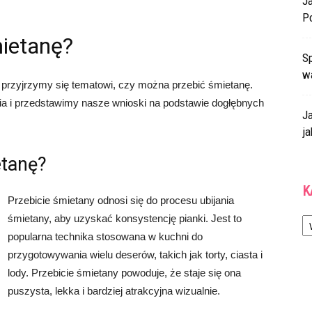
J
P
ietanę?
Sp
w
przyjrzymy się tematowi, czy można przebić śmietanę.
ia i przedstawimy nasze wnioski na podstawie dogłębnych
J
ja
etanę?
K
Przebicie śmietany odnosi się do procesu ubijania
Ka
śmietany, aby uzyskać konsystencję pianki. Jest to
popularna technika stosowana w kuchni do
przygotowywania wielu deserów, takich jak torty, ciasta i
lody. Przebicie śmietany powoduje, że staje się ona
puszysta, lekka i bardziej atrakcyjna wizualnie.