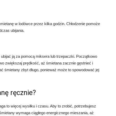
 śmietanę w lodówce przez kilka godzin. Chłodzenie pomoże
dczas ubijania.
 ubijać ją za pomocą miksera lub trzepaczki. Początkowo
iowo zwiększaj prędkość, aż śmietana zacznie gęstnieć i
ijać śmietany zbyt długo, ponieważ może to spowodować jej
nę ręcznie?
a to więcej wysiłku i czasu. Aby to zrobić, potrzebujesz
ie śmietany wymaga ciągłego energicznego mieszania, aż