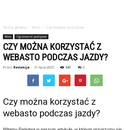
Strona główna
Moto
Ogrzewanie postojowe
Moto
Ogrzewanie postojowe
CZY MOŻNA KORZYSTAĆ Z
WEBASTO PODCZAS JAZDY?
Przez
Redakcja
-
31 lipca 2025
630
0
Czy można korzystać z
webasto podczas jazdy?
Witamy Państwa w naszym artykule, w którym przyjrzymy się