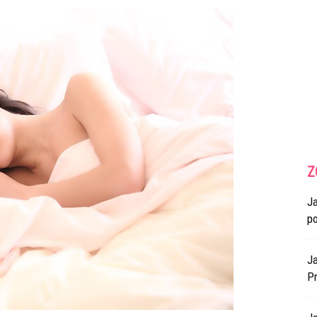
Z
J
p
Ja
Pr