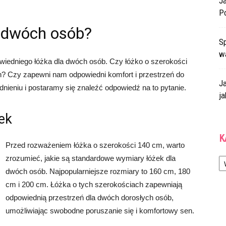
J
P
a dwóch osób?
Sp
w
wiedniego łóżka dla dwóch osób. Czy łóżko o szerokości
h? Czy zapewni nam odpowiedni komfort i przestrzeń do
J
nieniu i postaramy się znaleźć odpowiedź na to pytanie.
ja
ek
K
Przed rozważeniem łóżka o szerokości 140 cm, warto
Ka
zrozumieć, jakie są standardowe wymiary łóżek dla
dwóch osób. Najpopularniejsze rozmiary to 160 cm, 180
cm i 200 cm. Łóżka o tych szerokościach zapewniają
odpowiednią przestrzeń dla dwóch dorosłych osób,
umożliwiając swobodne poruszanie się i komfortowy sen.