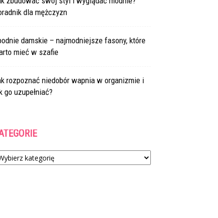
ak zbudować swój styl i wyglądać modnie?
oradnik dla mężczyzn
odnie damskie – najmodniejsze fasony, które
arto mieć w szafie
ak rozpoznać niedobór wapnia w organizmie i
k go uzupełniać?
ATEGORIE
tegorie