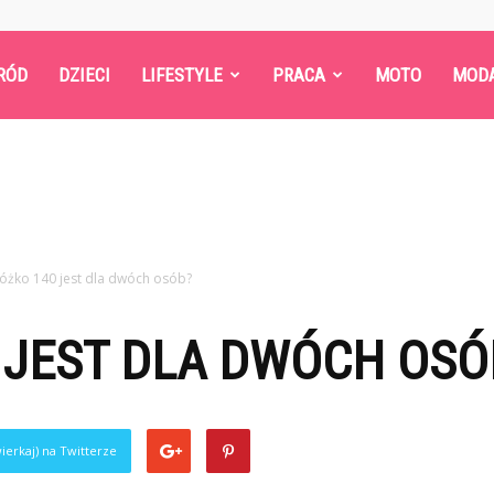
RÓD
DZIECI
LIFESTYLE
PRACA
MOTO
MOD
łóżko 140 jest dla dwóch osób?
 JEST DLA DWÓCH OSÓ
ierkaj) na Twitterze