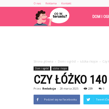
O nas
Reklama
Kontakt
Cowtoruniu.pl
DOM I OG
Strona główna
Dom i ogród
Łóżka i kojce
Czy 
Dom i ogród
Łóżka i kojce
CZY ŁÓŻKO 140
Przez
Redakcja
-
28 marca 2025
239
0
Podziel się na Facebooku
Tweet (Ćw