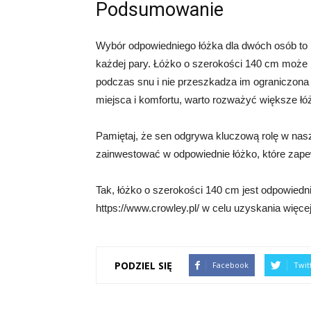
Podsumowanie
Wybór odpowiedniego łóżka dla dwóch osób to in
każdej pary. Łóżko o szerokości 140 cm może by
podczas snu i nie przeszkadza im ograniczona p
miejsca i komfortu, warto rozważyć większe ł
Pamiętaj, że sen odgrywa kluczową rolę w nas
zainwestować w odpowiednie łóżko, które zap
Tak, łóżko o szerokości 140 cm jest odpowied
https://www.crowley.pl/ w celu uzyskania więcej
PODZIEL SIĘ
Facebook
Twit