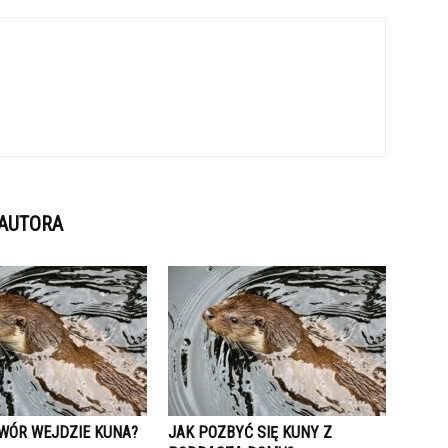
 AUTORA
TWÓR WEJDZIE KUNA?
JAK POZBYĆ SIĘ KUNY Z