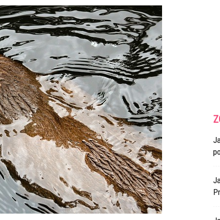
Z
J
p
Ja
Pr