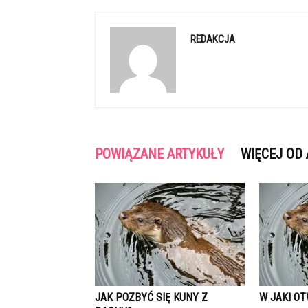
REDAKCJA
POWIĄZANE ARTYKUŁY
WIĘCEJ OD
JAK POZBYĆ SIĘ KUNY Z
W JAKI O