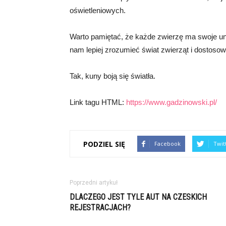
oświetleniowych.
Warto pamiętać, że każde zwierzę ma swoje un
nam lepiej zrozumieć świat zwierząt i dostosow
Tak, kuny boją się światła.
Link tagu HTML:
https://www.gadzinowski.pl/
PODZIEL SIĘ
Facebook
Twit
Poprzedni artykuł
DLACZEGO JEST TYLE AUT NA CZESKICH
REJESTRACJACH?