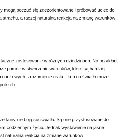
ny mogą poczuć się zdezorientowane i próbować uciec do
ja strachu, a raczej naturalna reakcja na zmianę warunków
ktyczne zastosowanie w różnych dziedzinach. Na przykład,
oże pomóc w stworzeniu warunków, które są bardziej
ń naukowych, zrozumienie reakcji kun na światło może
potrzeb.
e kuny nie boją się światła. Są one przystosowane do
woim codziennym życiu. Jednak wystawienie na jasne
est naturalną reakcją na zmianę warunków