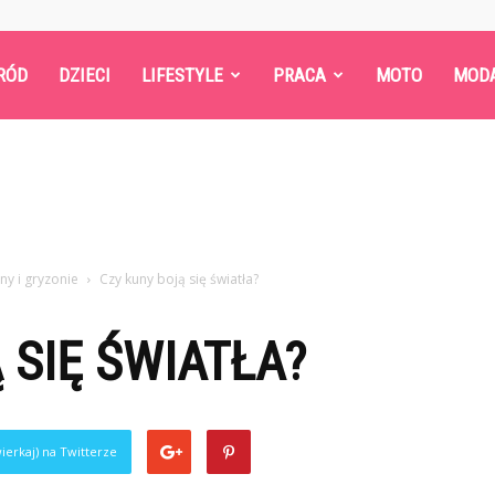
RÓD
DZIECI
LIFESTYLE
PRACA
MOTO
MOD
ny i gryzonie
Czy kuny boją się światła?
 SIĘ ŚWIATŁA?
ierkaj) na Twitterze