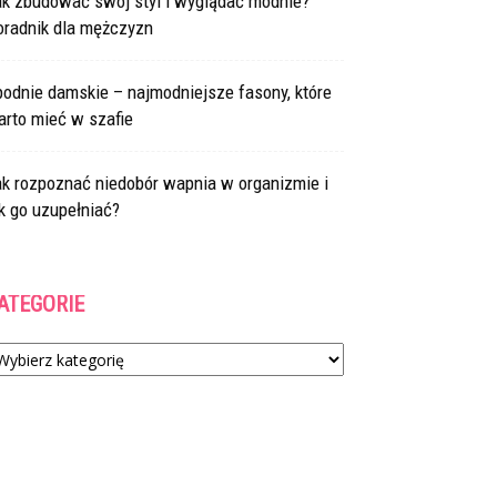
ak zbudować swój styl i wyglądać modnie?
oradnik dla mężczyzn
odnie damskie – najmodniejsze fasony, które
arto mieć w szafie
ak rozpoznać niedobór wapnia w organizmie i
k go uzupełniać?
ATEGORIE
tegorie