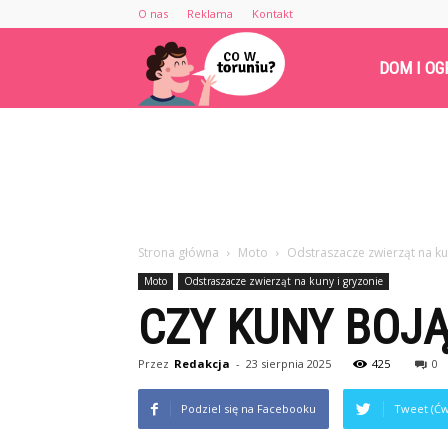
O nas
Reklama
Kontakt
Cowtoruniu.pl
DOM I OG
Strona główna
Moto
Odstraszacze zwierząt na ku
Moto
Odstraszacze zwierząt na kuny i gryzonie
CZY KUNY BOJĄ
Przez
Redakcja
-
23 sierpnia 2025
425
0
Podziel się na Facebooku
Tweet (Ćw