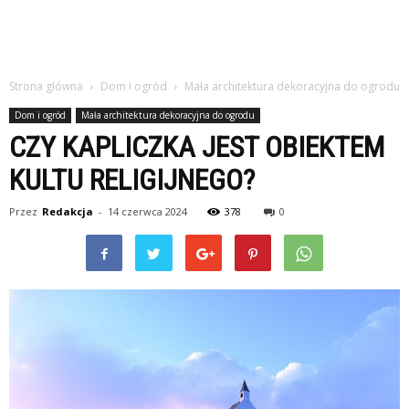
Strona główna
Dom i ogród
Mała architektura dekoracyjna do ogrodu
Dom i ogród
Mała architektura dekoracyjna do ogrodu
CZY KAPLICZKA JEST OBIEKTEM
KULTU RELIGIJNEGO?
Przez
Redakcja
-
14 czerwca 2024
378
0