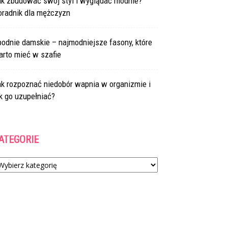
ak zbudować swój styl i wyglądać modnie?
oradnik dla mężczyzn
odnie damskie – najmodniejsze fasony, które
arto mieć w szafie
ak rozpoznać niedobór wapnia w organizmie i
k go uzupełniać?
ATEGORIE
tegorie