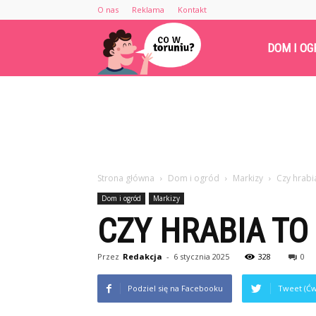
O nas
Reklama
Kontakt
Cowtoruniu.pl
DOM I OG
Strona główna
Dom i ogród
Markizy
Czy hrabi
Dom i ogród
Markizy
CZY HRABIA TO
Przez
Redakcja
-
6 stycznia 2025
328
0
Podziel się na Facebooku
Tweet (Ćw