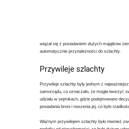
wiązał się z posiadaniem dużych majątków ziem
automatycznie przynależności do szlachty.
Przywileje szlachty
Przywileje szlachty były jednym z najważniejsz
samorządu, co oznaczało, że mogła tworzyć swo
udziału w sejmikach, gdzie podejmowano decyz
posiadania broni i noszenia jej, co było rzadko
Ważnym przywilejem szlachty było również zwol
podatku od nieruchomości, co było dużym udo