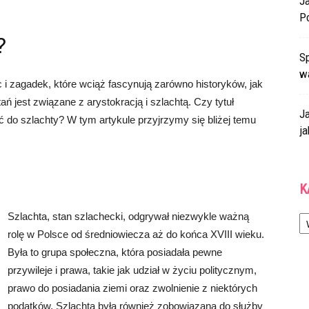
J
P
?
Sp
w
c i zagadek, które wciąż fascynują zarówno historyków, jak
ń jest związane z arystokracją i szlachtą. Czy tytuł
J
do szlachty? W tym artykule przyjrzymy się bliżej temu
ja
K
Ka
Szlachta, stan szlachecki, odgrywał niezwykle ważną
rolę w Polsce od średniowiecza aż do końca XVIII wieku.
Była to grupa społeczna, która posiadała pewne
przywileje i prawa, takie jak udział w życiu politycznym,
prawo do posiadania ziemi oraz zwolnienie z niektórych
podatków. Szlachta była również zobowiązana do służby