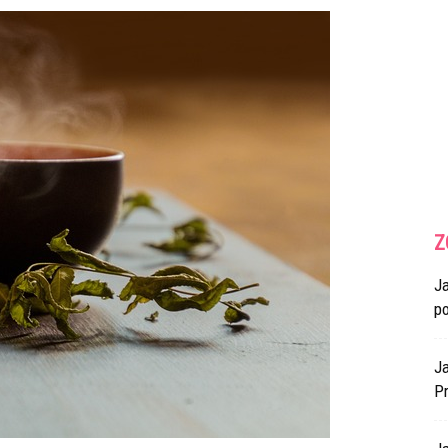
Z
J
p
Ja
Pr