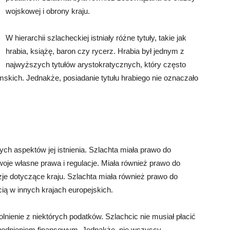
wojskowej i obrony kraju.
W hierarchii szlacheckiej istniały różne tytuły, takie jak
hrabia, książę, baron czy rycerz. Hrabia był jednym z
najwyższych tytułów arystokratycznych, który często
skich. Jednakże, posiadanie tytułu hrabiego nie oznaczało
ych aspektów jej istnienia. Szlachta miała prawo do
je własne prawa i regulacje. Miała również prawo do
je dotyczące kraju. Szlachta miała również prawo do
ścią w innych krajach europejskich.
nienie z niektórych podatków. Szlachcic nie musiał płacić
godnieniem finansowym. Jednakże, nie wszyscy