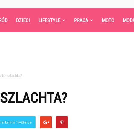
RÓD
DZIECI
LIFESTYLE
PRACA
MOTO
MOD
a to szlachta?
 SZLACHTA?
ierkaj) na Twitterze