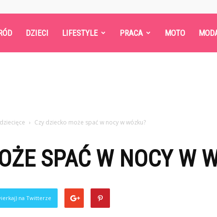
RÓD
DZIECI
LIFESTYLE
PRACA
MOTO
MOD
dziecięce
Czy dziecko może spać w nocy w wózku?
MOŻE SPAĆ W NOCY W 
ierkaj) na Twitterze