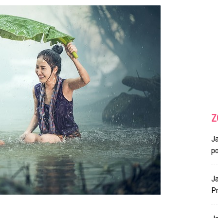
Z
J
p
Ja
Pr