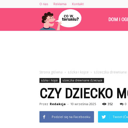
O nas
Reklama
Kontakt
Cowtoruniu.pl
DOM I OG
Strona główna
Łóżka i kojce
Łóżeczka drewniane 
Łóżka i kojce
Łóżeczka drewniane dziecięce
CZY DZIECKO 
Przez
Redakcja
-
10 września 2025
352
0
Podziel się na Facebooku
Tweet (Ćw