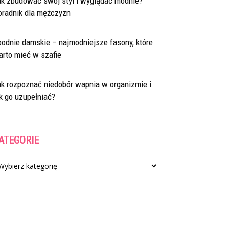
ak zbudować swój styl i wyglądać modnie?
oradnik dla mężczyzn
odnie damskie – najmodniejsze fasony, które
arto mieć w szafie
ak rozpoznać niedobór wapnia w organizmie i
k go uzupełniać?
ATEGORIE
tegorie